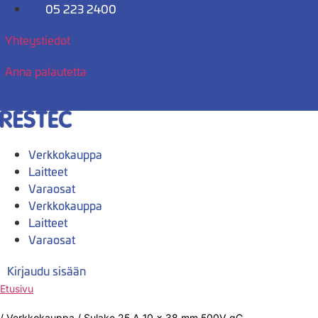
Mene
05 223 2400
sisältöön
Yhteystiedot
Anna palautetta
Verkkokauppa
Laitteet
Varaosat
Verkkokauppa
Laitteet
Varaosat
Kirjaudu sisään
Etusivu
/
Verkkokauppa
/
Sulake 25 A 10 x 38 mm 500V gG