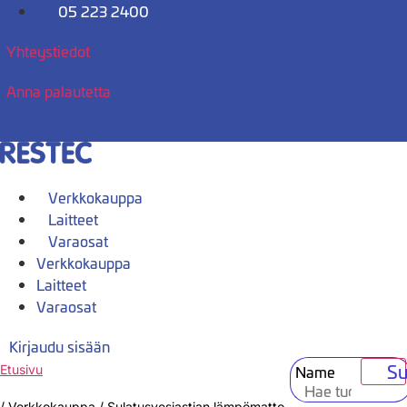
Mene
05 223 2400
sisältöön
Yhteystiedot
Anna palautetta
Verkkokauppa
Laitteet
Varaosat
Verkkokauppa
Laitteet
Varaosat
Kirjaudu sisään
Su
Name
Etusivu
/
Verkkokauppa
/
Sulatusvesiastian lämpömatto