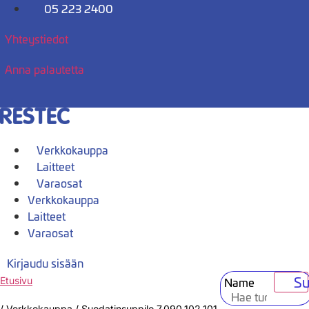
Mene
05 223 2400
sisältöön
Yhteystiedot
Anna palautetta
Verkkokauppa
Laitteet
Varaosat
Verkkokauppa
Laitteet
Varaosat
Kirjaudu sisään
Su
Name
Etusivu
/
Verkkokauppa
/
Suodatinsuppilo 7.090.102.101