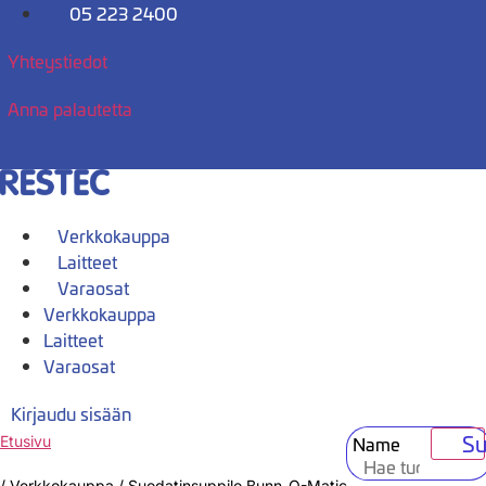
Mene
05 223 2400
sisältöön
Yhteystiedot
Anna palautetta
Verkkokauppa
Laitteet
Varaosat
Verkkokauppa
Laitteet
Varaosat
Kirjaudu sisään
Su
Name
Etusivu
/
Verkkokauppa
/
Suodatinsuppilo Bunn-O-Matic