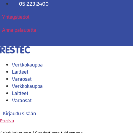
Mene
05 223 2400
sisältöön
Yhteystiedot
Anna palautetta
Verkkokauppa
Laitteet
Varaosat
Verkkokauppa
Laitteet
Varaosat
Kirjaudu sisään
Etusivu
/
Verkkokauppa
/
Suodattimen tuki rengas