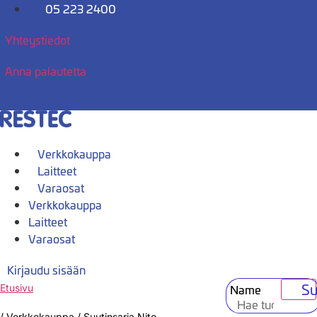
Mene
05 223 2400
sisältöön
Yhteystiedot
Anna palautetta
Verkkokauppa
Laitteet
Varaosat
Verkkokauppa
Laitteet
Varaosat
Kirjaudu sisään
Su
Name
Etusivu
/
Verkkokauppa
/
Suutinsarja Nito