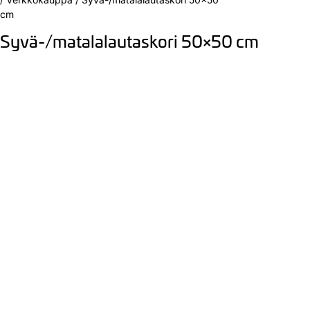
cm
Syvä-/matalalautaskori 50×50 cm