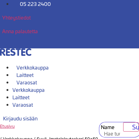
Mene
05 223 2400
sisältöön
Yhteystiedot
Anna palautetta
Verkkokauppa
Laitteet
Varaosat
Verkkokauppa
Laitteet
Varaosat
Kirjaudu sisään
Su
Name
Etusivu
/
Verkkokauppa
/
Syvä-/matalalautaskori 50×50