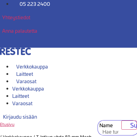
Mene
05 223 2400
sisältöön
Yhteystiedot
Anna palautetta
Verkkokauppa
Laitteet
Varaosat
Verkkokauppa
Laitteet
Varaosat
Kirjaudu sisään
Su
Name
Etusivu
/
Verkkokauppa
/
T-letkun yhde 50 mm Mach