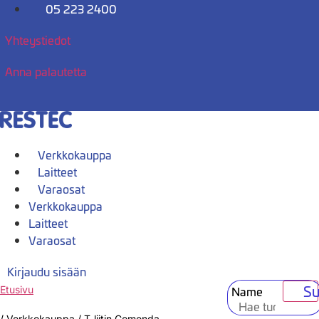
Mene
05 223 2400
sisältöön
Yhteystiedot
Anna palautetta
Verkkokauppa
Laitteet
Varaosat
Verkkokauppa
Laitteet
Varaosat
Kirjaudu sisään
Su
Name
Etusivu
/
Verkkokauppa
/
T-liitin Comenda