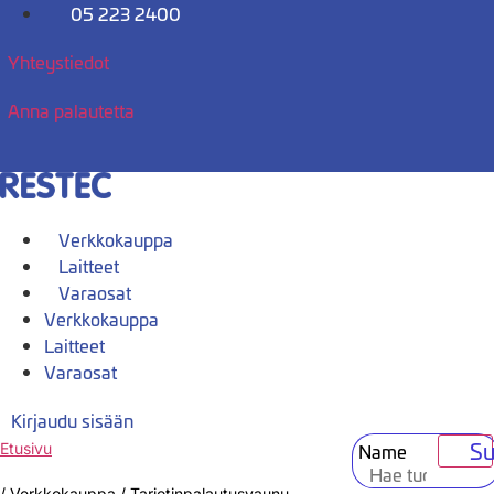
Mene
05 223 2400
sisältöön
Yhteystiedot
Anna palautetta
Verkkokauppa
Laitteet
Varaosat
Verkkokauppa
Laitteet
Varaosat
Kirjaudu sisään
Su
Name
Etusivu
/
Verkkokauppa
/
Tarjotinpalautusvaunu