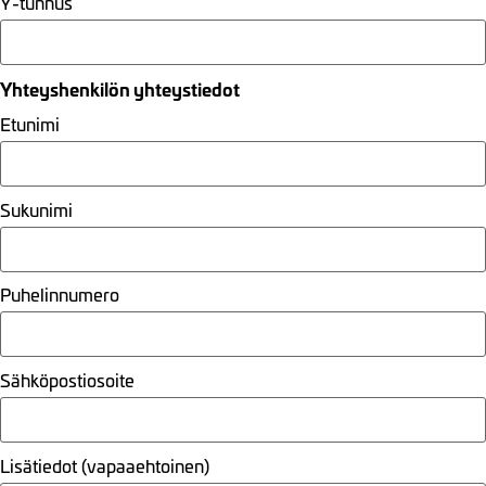
Y-tunnus
Yhteyshenkilön yhteystiedot
Etunimi
Sukunimi
Puhelinnumero
Sähköpostiosoite
Lisätiedot (vapaaehtoinen)