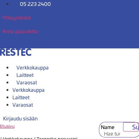
Mene
05 223 2400
sisältöön
Yhteystiedot
Anna palautetta
Verkkokauppa
Laitteet
Varaosat
Verkkokauppa
Laitteet
Varaosat
Kirjaudu sisään
Su
Name
Etusivu
/
Verkkokauppa
/
Tecnoeka pesuvarsi