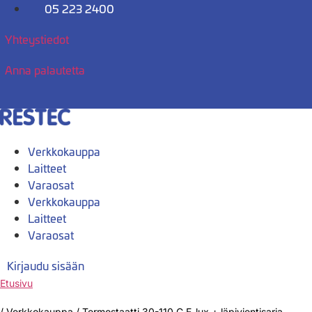
Mene
05 223 2400
sisältöön
Yhteystiedot
Anna palautetta
Verkkokauppa
Laitteet
Varaosat
Verkkokauppa
Laitteet
Varaosat
Kirjaudu sisään
Etusivu
/
Verkkokauppa
/
Termostaatti 30-110 C E-lux + läpivientisarja