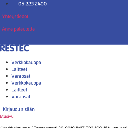
Mene
05 223 2400
sisältöön
Yhteystiedot
Anna palautetta
Verkkokauppa
Laitteet
Varaosat
Verkkokauppa
Laitteet
Varaosat
Kirjaudu sisään
Etusivu
/
Verkkokauppa
/
Termostaatti 30-90°C IMIT TR2 1CO 15A kapilaar