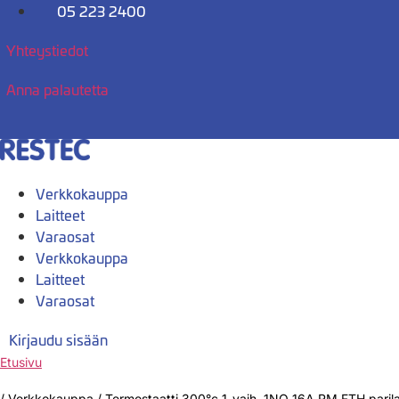
Mene
05 223 2400
sisältöön
Yhteystiedot
Anna palautetta
Verkkokauppa
Laitteet
Varaosat
Verkkokauppa
Laitteet
Varaosat
Kirjaudu sisään
Etusivu
/
Verkkokauppa
/
Termostaatti 300°c 1-vaih. 1NO 16A RM FTH paril