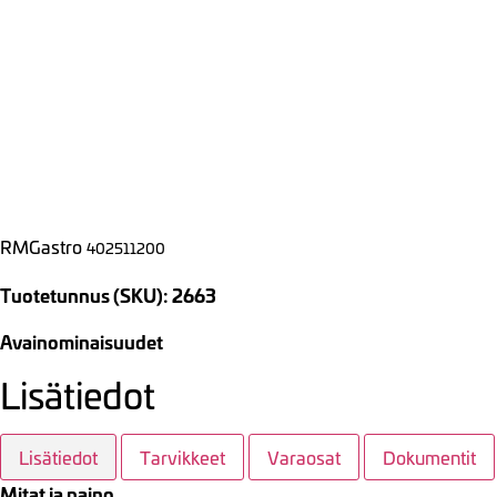
RMGastro
402511200
Tuotetunnus (SKU): 2663
Avainominaisuudet
Lisätiedot
Lisätiedot
Tarvikkeet
Varaosat
Dokumentit
Mitat ja paino