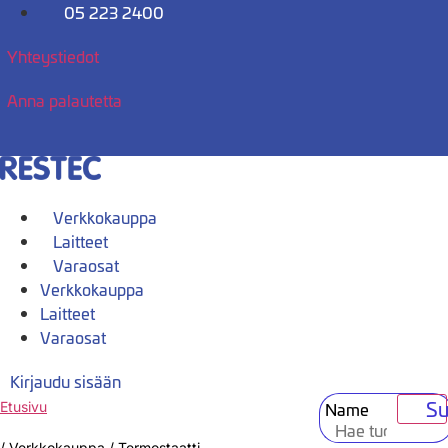
Mene
05 223 2400
sisältöön
Yhteystiedot
Anna palautetta
Verkkokauppa
Laitteet
Varaosat
Verkkokauppa
Laitteet
Varaosat
Kirjaudu sisään
Su
Name
Etusivu
/
Verkkokauppa
/
Termostaatti