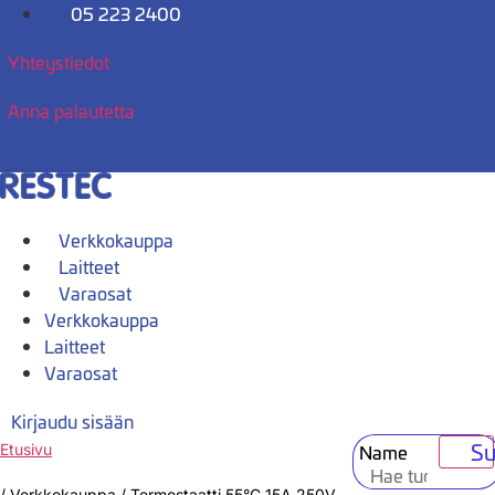
Mene
05 223 2400
sisältöön
Yhteystiedot
Anna palautetta
Verkkokauppa
Laitteet
Varaosat
Verkkokauppa
Laitteet
Varaosat
Kirjaudu sisään
Su
Name
Etusivu
/
Verkkokauppa
/
Termostaatti 55°C 15A 250V