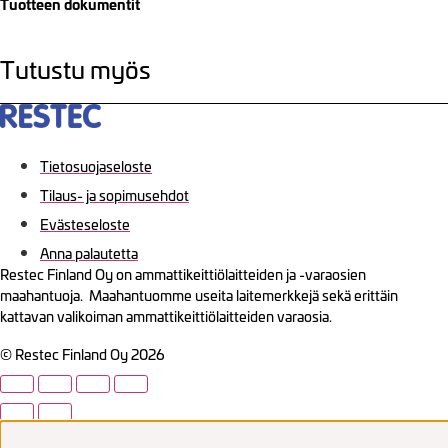
Tuotteen dokumentit
Tutustu myös
Tietosuojaseloste
Tilaus- ja sopimusehdot
Evästeseloste
Anna palautetta
Restec Finland Oy on ammattikeittiölaitteiden ja -varaosien
maahantuoja. Maahantuomme useita laitemerkkejä sekä erittäin
kattavan valikoiman ammattikeittiölaitteiden varaosia.
© Restec Finland Oy 2026