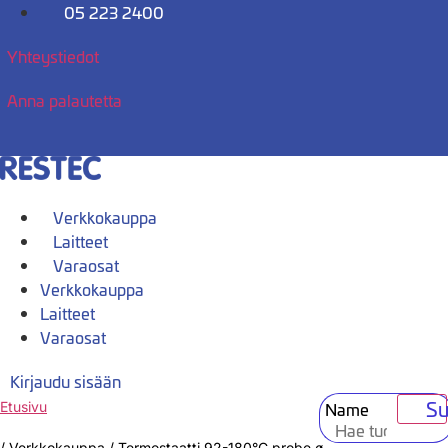
Mene
05 223 2400
sisältöön
Yhteystiedot
Anna palautetta
Verkkokauppa
Laitteet
Varaosat
Verkkokauppa
Laitteet
Varaosat
Kirjaudu sisään
Su
Name
Etusivu
/
Verkkokauppa
/
Termostaatti 92-180°C probe ø