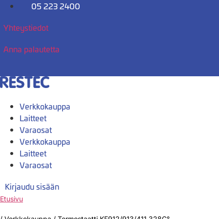
Mene
05 223 2400
sisältöön
Yhteystiedot
Anna palautetta
Verkkokauppa
Laitteet
Varaosat
Verkkokauppa
Laitteet
Varaosat
Kirjaudu sisään
Etusivu
/
Verkkokauppa
/
Termostaatti KF912/913/411 328C°