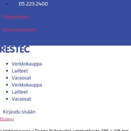
Mene
05 223 2400
sisältöön
Yhteystiedot
Anna palautetta
Verkkokauppa
Laitteet
Varaosat
Verkkokauppa
Laitteet
Varaosat
Kirjaudu sisään
Etusivu
/
Verkkokauppa
/
Tiiviste Pallaskylmä vetolaatikosto 385 x 218 mm