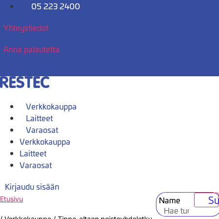
Mene
05 223 2400
sisältöön
Yhteystiedot
Anna palautetta
Verkkokauppa
Laitteet
Varaosat
Verkkokauppa
Laitteet
Varaosat
Kirjaudu sisään
Su
Name
Etusivu
/
Verkkokauppa
/
Tippa-altaan poistoyhdeletku