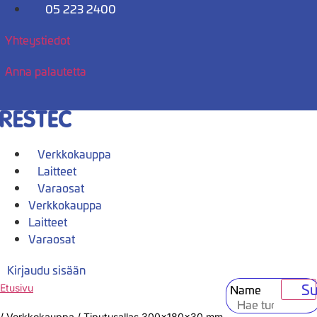
Mene
05 223 2400
sisältöön
Yhteystiedot
Anna palautetta
Verkkokauppa
Laitteet
Varaosat
Verkkokauppa
Laitteet
Varaosat
Kirjaudu sisään
Su
Name
Etusivu
/
Verkkokauppa
/
Tiputusallas 300x180x30 mm