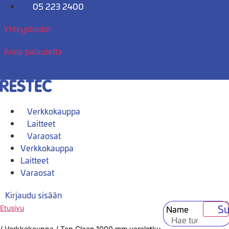
Mene
05 223 2400
sisältöön
Yhteystiedot
Anna palautetta
Verkkokauppa
Laitteet
Varaosat
Verkkokauppa
Laitteet
Varaosat
Kirjaudu sisään
Su
Name
Etusivu
/
Verkkokauppa
/
Top Clean 1000 mm varaletku