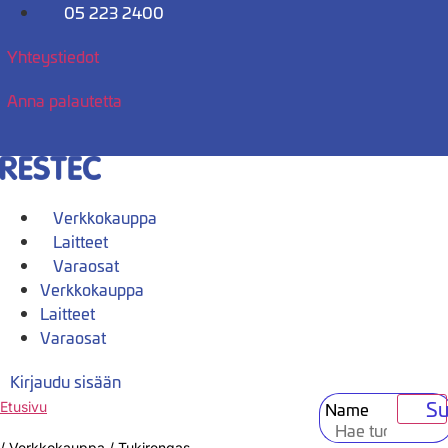
Mene
05 223 2400
sisältöön
Yhteystiedot
Anna palautetta
Verkkokauppa
Laitteet
Varaosat
Verkkokauppa
Laitteet
Varaosat
Kirjaudu sisään
Su
Name
Etusivu
/
Verkkokauppa
/
Tukirengas