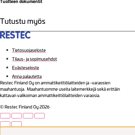
Tuotteen dokumentit
Tutustu myös
Tietosuojaseloste
Tilaus- ja sopimusehdot
Evästeseloste
Anna palautetta
Restec Finland Oy on ammattikeittiölaitteiden ja -varaosien
maahantuoja. Maahantuomme useita laitemerkkejä sekä erittäin
kattavan valikoiman ammattikeittiölaitteiden varaosia.
© Restec Finland Oy 2026