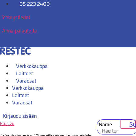
Mene
05 223 2400
sisältöön
Yhteystiedot
Anna palautetta
Verkkokauppa
Laitteet
Varaosat
Verkkokauppa
Laitteet
Varaosat
Kirjaudu sisään
Su
Name
Etusivu
/
Verkkokauppa
/
Tunnelikoneen luukun ohjain