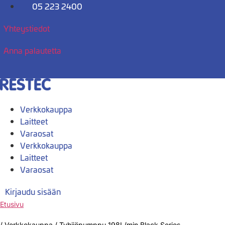
Mene
05 223 2400
sisältöön
Yhteystiedot
Anna palautetta
Verkkokauppa
Laitteet
Varaosat
Verkkokauppa
Laitteet
Varaosat
Kirjaudu sisään
Etusivu
/
Verkkokauppa
/
Tyhjiöpumppu 198L/min Black Series