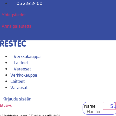
Mene
05 223 2400
sisältöön
Yhteystiedot
Anna palautetta
Verkkokauppa
Laitteet
Varaosat
Verkkokauppa
Laitteet
Varaosat
Kirjaudu sisään
Su
Name
Etusivu
/
Verkkokauppa
/
Tyhjiöventtiili 1/2″