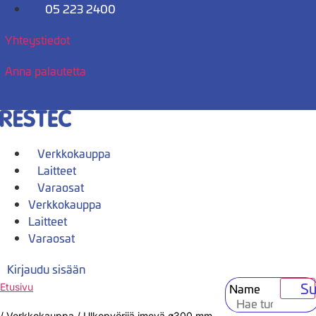
Mene
05 223 2400
sisältöön
Yhteystiedot
Anna palautetta
Verkkokauppa
Laitteet
Varaosat
Verkkokauppa
Laitteet
Varaosat
Kirjaudu sisään
Su
Name
Etusivu
/
Verkkokauppa
/
Ulkopyörijä imevä ø300 mm