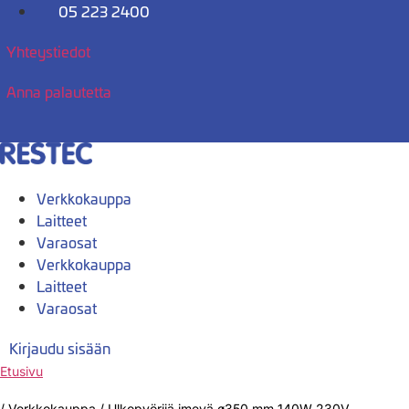
Mene
05 223 2400
sisältöön
Yhteystiedot
Anna palautetta
Verkkokauppa
Laitteet
Varaosat
Verkkokauppa
Laitteet
Varaosat
Kirjaudu sisään
Etusivu
/
Verkkokauppa
/
Ulkopyörijä imevä ø350 mm 140W 230V