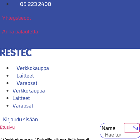
Mene
05 223 2400
sisältöön
Yhteystiedot
Anna palautetta
Verkkokauppa
Laitteet
Varaosat
Verkkokauppa
Laitteet
Varaosat
Kirjaudu sisään
Su
Name
Etusivu
/
Verkkokauppa
/
Puhallin ulkopyörijä imevä