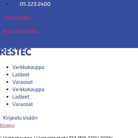
Mene
05 223 2400
sisältöön
Yhteystiedot
Anna palautetta
Verkkokauppa
Laitteet
Varaosat
Verkkokauppa
Laitteet
Varaosat
Kirjaudu sisään
Etusivu
/
Verkkokauppa
/
Uunivalokaluste E14 15W 230V 300°c