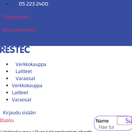
Mene
05 223 2400
sisältöön
Yhteystiedot
Anna palautetta
Verkkokauppa
Laitteet
Varaosat
Verkkokauppa
Laitteet
Varaosat
Kirjaudu sisään
Su
Name
Etusivu
/
Verkkokauppa
/
Oven lukkomekanismi oikealla