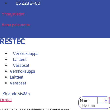
Mene
05 223 2400
sisältöön
Yhteystiedot
Anna palautetta
Verkkokauppa
Laitteet
Varaosat
Verkkokauppa
Laitteet
Varaosat
Kirjaudu sisään
Su
Name
Etusivu
/
Verkkokauppa
/
Väännin 1/2″ Echtermann