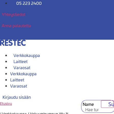
Mene
05 223 2400
sisältöön
Yhteystiedot
Anna palautetta
Verkkokauppa
Laitteet
Varaosat
Verkkokauppa
Laitteet
Varaosat
Kirjaudu sisään
Su
Name
Etusivu
/
Verkkokauppa
/
Vakuumipumpun öljy 1L