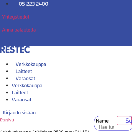
Mene
05 223 2400
sisältöön
Yhteystiedot
Anna palautetta
Verkkokauppa
Laitteet
Varaosat
Verkkokauppa
Laitteet
Varaosat
Kirjaudu sisään
Su
Name
Etusivu
/
Verkkokauppa
/
Välipiena P530 mm (GN-1/1)