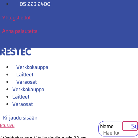
Mene
05 223 2400
sisältöön
Yhteystiedot
Anna palautetta
Verkkokauppa
Laitteet
Varaosat
Verkkokauppa
Laitteet
Varaosat
Kirjaudu sisään
Su
Name
Etusivu
/
Verkkokauppa
/
Valkosipulipuristin 20 cm