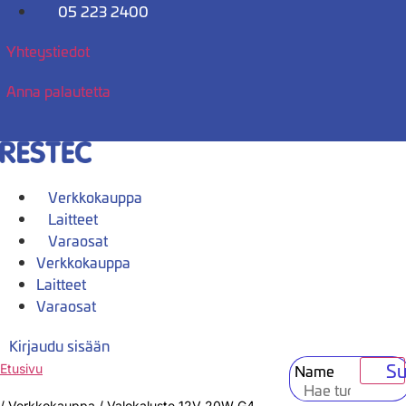
Mene
05 223 2400
sisältöön
Yhteystiedot
Anna palautetta
Verkkokauppa
Laitteet
Varaosat
Verkkokauppa
Laitteet
Varaosat
Kirjaudu sisään
Su
Name
Etusivu
/
Verkkokauppa
/
Valokaluste 12V 20W G4