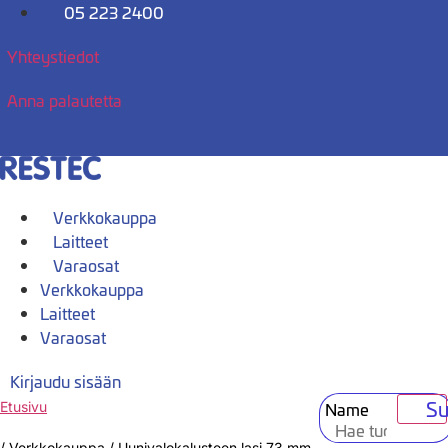
Mene
05 223 2400
sisältöön
Yhteystiedot
Anna palautetta
Verkkokauppa
Laitteet
Varaosat
Verkkokauppa
Laitteet
Varaosat
Kirjaudu sisään
Su
Name
Etusivu
/
Verkkokauppa
/
Uunivalokalusteen lasi 73 mm