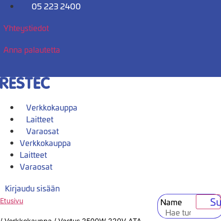
Mene
05 223 2400
sisältöön
Yhteystiedot
Anna palautetta
Verkkokauppa
Laitteet
Varaosat
Verkkokauppa
Laitteet
Varaosat
Kirjaudu sisään
Su
Name
Etusivu
/
Verkkokauppa
/
Vastus 2500W 220V ATA