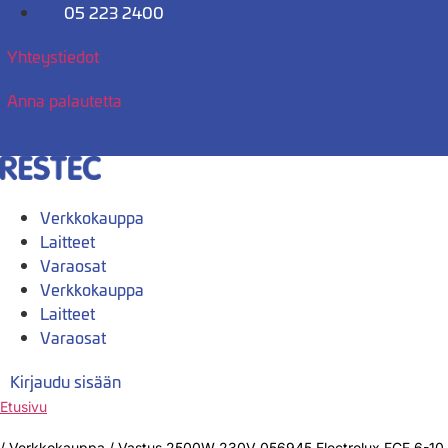
Mene
05 223 2400
sisältöön
Yhteystiedot
Anna palautetta
Verkkokauppa
Laitteet
Varaosat
Verkkokauppa
Laitteet
Varaosat
Kirjaudu sisään
Etusivu
/
Verkkokauppa
/
Vastus 2500W 230V 056945 Electrolux FCF 6-10