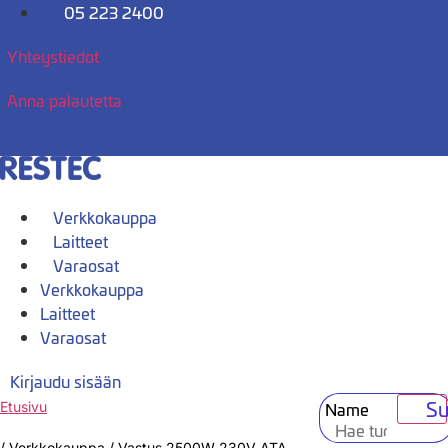
Mene
05 223 2400
sisältöön
Yhteystiedot
Anna palautetta
Verkkokauppa
Laitteet
Varaosat
Verkkokauppa
Laitteet
Varaosat
Kirjaudu sisään
Su
Name
Etusivu
/
Verkkokauppa
/
Vastus 2500W 230V ATA