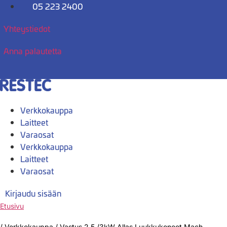
Mene
05 223 2400
sisältöön
Yhteystiedot
Anna palautetta
Verkkokauppa
Laitteet
Varaosat
Verkkokauppa
Laitteet
Varaosat
Kirjaudu sisään
Etusivu
/
Verkkokauppa
/
Vastus 2,5 /3kW Allas Luukkukoneet Mach