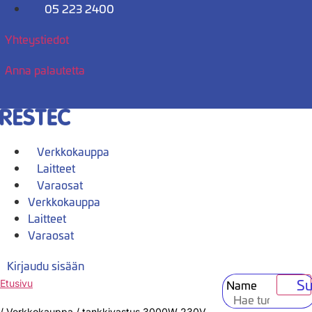
Mene
05 223 2400
sisältöön
Yhteystiedot
Anna palautetta
Verkkokauppa
Laitteet
Varaosat
Verkkokauppa
Laitteet
Varaosat
Kirjaudu sisään
Su
Name
Etusivu
/
Verkkokauppa
/
tankkivastus 3000W 230V