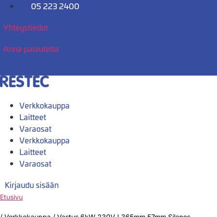
Mene
05 223 2400
sisältöön
Yhteystiedot
Anna palautetta
Verkkokauppa
Laitteet
Varaosat
Verkkokauppa
Laitteet
Varaosat
Kirjaudu sisään
Etusivu
/
Verkkokauppa
/
Vastus 6kW 230V L365mm 57mm Silanos