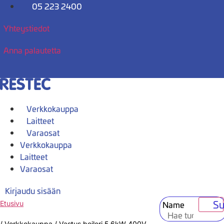
Mene
05 223 2400
sisältöön
Yhteystiedot
Anna palautetta
Verkkokauppa
Laitteet
Varaosat
Verkkokauppa
Laitteet
Varaosat
Kirjaudu sisään
Su
Name
Etusivu
/
Verkkokauppa
/
Vastus boileri 5,6kW 400V