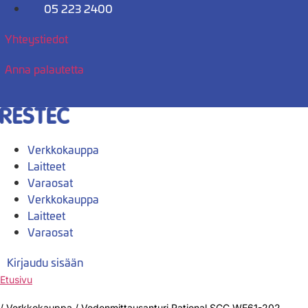
Mene
05 223 2400
sisältöön
Yhteystiedot
Anna palautetta
Verkkokauppa
Laitteet
Varaosat
Verkkokauppa
Laitteet
Varaosat
Kirjaudu sisään
Etusivu
/
Verkkokauppa
/
Vedenmittausanturi Rational SCC,WE61-202