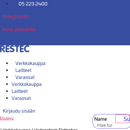
Mene
05 223 2400
sisältöön
Yhteystiedot
Anna palautetta
Verkkokauppa
Laitteet
Varaosat
Verkkokauppa
Laitteet
Varaosat
Kirjaudu sisään
Su
Name
Etusivu
/
Verkkokauppa
/
Vedenohjain Elettrobar