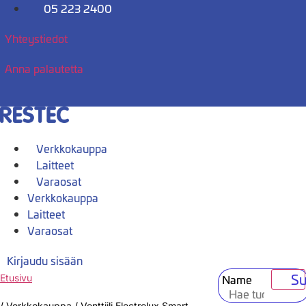
Mene
05 223 2400
sisältöön
Yhteystiedot
Anna palautetta
Verkkokauppa
Laitteet
Varaosat
Verkkokauppa
Laitteet
Varaosat
Kirjaudu sisään
Su
Name
Etusivu
/
Verkkokauppa
/
Venttiili Electrolux Smart