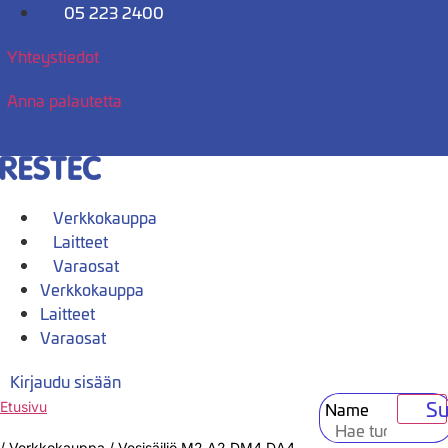
Mene
05 223 2400
sisältöön
Yhteystiedot
Anna palautetta
Verkkokauppa
Laitteet
Varaosat
Verkkokauppa
Laitteet
Varaosat
Kirjaudu sisään
Su
Name
Etusivu
/
Verkkokauppa
/
Vesisäiliö M2 A2 DM4 DA4