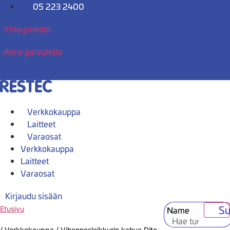
Mene
05 223 2400
sisältöön
Yhteystiedot
Anna palautetta
Verkkokauppa
Laitteet
Varaosat
Verkkokauppa
Laitteet
Varaosat
Kirjaudu sisään
Su
Name
Etusivu
/
Verkkokauppa
/
Vihannesleikkurin kahva Dito