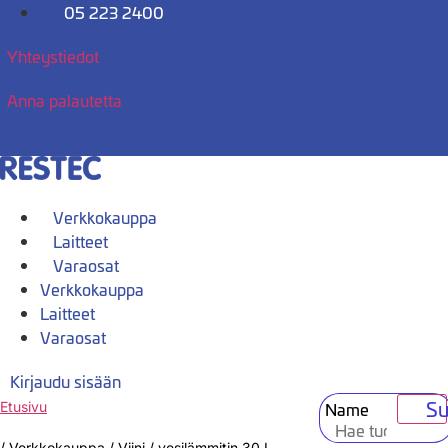
Mene
05 223 2400
sisältöön
Yhteystiedot
Anna palautetta
Verkkokauppa
Laitteet
Varaosat
Verkkokauppa
Laitteet
Varaosat
Kirjaudu sisään
Su
Name
Etusivu
/
Verkkokauppa
/
Viini / vesilämmitin 30 L